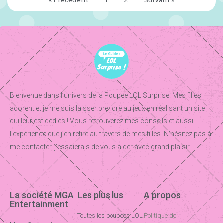
« Précédent
1
2
Suivant »
Bienvenue dans l’univers de la Poupee LOL Surprise. Mes filles
adorent et je me suis laisser prendre au jeux en réalisant un site
qui leur est dédiés ! Vous retrouverez mes conseils et aussi
l’expérience que j’en retire au travers de mes filles. N’hésitez pas à
me contacter, j’essaierais de vous aider avec grand plaisir !
La société MGA
Les plus lus
A propos
Entertainment
Toutes les poupées LOL
Politique de