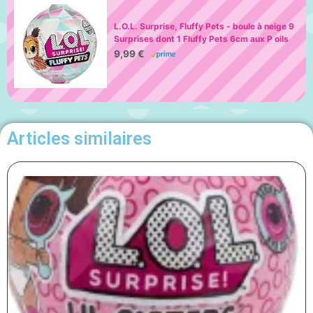
L.O.L. Surprise, Fluffy Pets - boule à neige 9
Surprises dont 1 Fluffy Pets 6cm aux P oils
Amovibles, Accessoires, Modèles Aléatoires
9,99 €
à Collectionner, Jouet pour Enfants dès 3
Ans, LLU86
Articles similaires