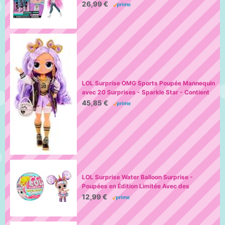
mannequin, plusieurs surprises et de
26,99 €
fabuleux accessoires - pour les enfants de 4
ans et plus
LOL Surprise OMG Sports Poupée Mannequin
avec 20 Surprises - Sparkle Star - Contient
Plusieurs Tenues & Accessoires de Sport - 4
45,85 €
Ans et Plus
LOL Surprise Water Balloon Surprise -
Poupées en Édition Limitée Avec des
Cheveux en Forme de Ballons d’Eau -
12,99 €
Comprend des Ballons avec des Paillettes et
des Jeux d'Eau - Pour les Filles de 3 Ans et +