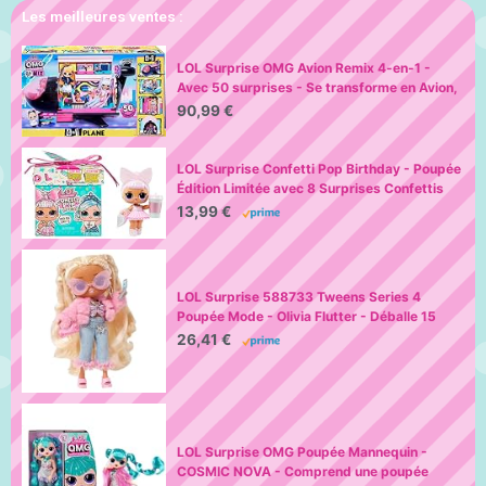
Les meilleures ventes :
LOL Surprise OMG Avion Remix 4-en-1 -
Avec 50 surprises - Se transforme en Avion,
Voiture, Studio d'enregistrement et Salle de
90,99 €
mixage
LOL Surprise Confetti Pop Birthday - Poupée
Édition Limitée avec 8 Surprises Confettis
dans une Boîte - Comprend une Surprise,
13,99 €
des Vêtements et Accessoires et un Sac - À
Partir de 4 Ans
LOL Surprise 588733 Tweens Series 4
Poupée Mode - Olivia Flutter - Déballe 15
Surprises et des Accessoires Fabuleux -
26,41 €
Idéal pour Les Enfants de 4 Ans et Plus,
Multicolore
LOL Surprise OMG Poupée Mannequin -
COSMIC NOVA - Comprend une poupée