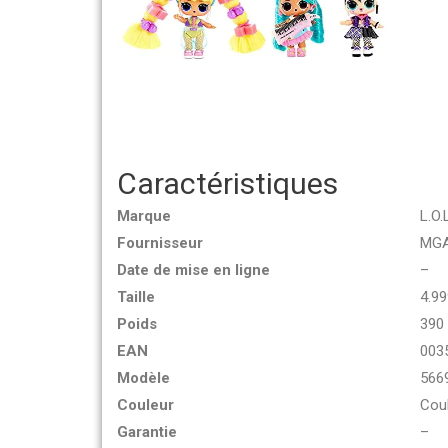
Caractéristiques
Marque
L.O.
Fournisseur
MGA
Date de mise en ligne
–
Taille
4.9
Poids
390 
EAN
003
Modèle
566
Couleur
Coul
Garantie
–