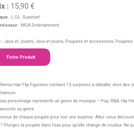
ix :
15,90 €
que :
L.O.L. Surprise!
rnisseur :
MGA Entertainment
 :
Jeux et Jouets, Jeux et jouets, Poupées et accessoires, Poupées
Fiche Produit
ix Hair Flip Figurines contient 15 surprises à déballer, dont des 
 chanson
personnage représente un genre de musique – Pop, R&B, Hip Ho
assortis au genre
eux de chaque poupée pour voir une surprise. Allez-vous découvri
? Plongez la poupée dans l’eau pour qu’elle change de couleur. Ne p