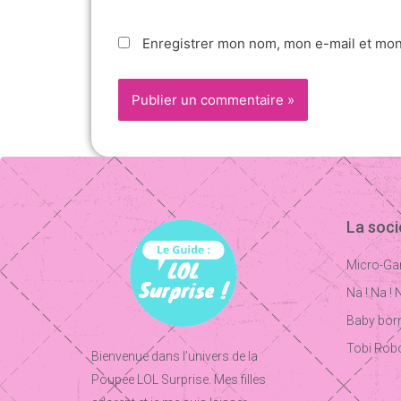
Enregistrer mon nom, mon e-mail et mon
La soc
Micro-Ga
Na ! Na ! 
Baby born
Tobi Rob
Bienvenue dans l’univers de la
Poupee LOL Surprise. Mes filles