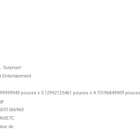
L. Surprise!
 Entertainment
999999949 pouces x 5.12992125461 pouces x 4.75196849909 pouce
gr
5051566960
960E7C
eur de