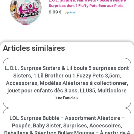
L.O.L. Surprise, Fluffy Pets - boule à neige 9
Surprises dont 1 Fluffy Pets 6cm aux P oils
Amovibles, Accessoires, Modèles Aléatoires
9,99 €
à Collectionner, Jouet pour Enfants dès 3
Ans, LLU86
Articles similaires
L.O.L. Surprise Sisters & Lil boule 5 surprises dont
Sisters, 1 Lil Brother ou 1 Fuzzy Pets 3,5cm,
Accessoires, Modèles Aléatoires à collectionner,
jouet pour enfants dès 3 ans, LLU85, Multicolore
Lire l'article »
LOL Surprise Bubble – Assortiment Aléatoire –
Poupée, Baby Sister, Surprises, Accessoires,
Déballage & Réaction Bulles Mousse – À partir de 4