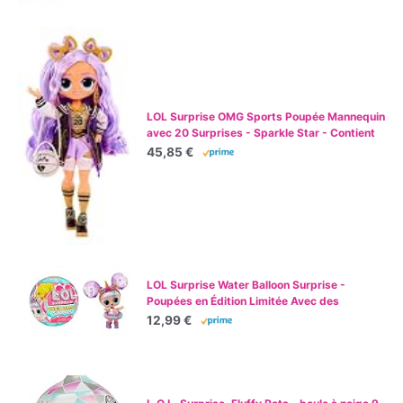
ans et plus
LOL Surprise OMG Sports Poupée Mannequin
avec 20 Surprises - Sparkle Star - Contient
Plusieurs Tenues & Accessoires de Sport - 4
45,85 €
Ans et Plus
LOL Surprise Water Balloon Surprise -
Poupées en Édition Limitée Avec des
Cheveux en Forme de Ballons d’Eau -
12,99 €
Comprend des Ballons avec des Paillettes et
des Jeux d'Eau - Pour les Filles de 3 Ans et +