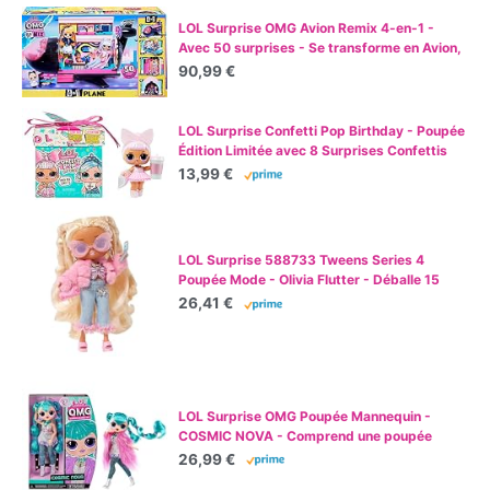
LOL Surprise OMG Avion Remix 4-en-1 -
Avec 50 surprises - Se transforme en Avion,
Voiture, Studio d'enregistrement et Salle de
90,99 €
mixage
LOL Surprise Confetti Pop Birthday - Poupée
Édition Limitée avec 8 Surprises Confettis
dans une Boîte - Comprend une Surprise,
13,99 €
des Vêtements et Accessoires et un Sac - À
Partir de 4 Ans
LOL Surprise 588733 Tweens Series 4
Poupée Mode - Olivia Flutter - Déballe 15
Surprises et des Accessoires Fabuleux -
26,41 €
Idéal pour Les Enfants de 4 Ans et Plus,
Multicolore
LOL Surprise OMG Poupée Mannequin -
COSMIC NOVA - Comprend une poupée
mannequin, plusieurs surprises et de
26,99 €
fabuleux accessoires - pour les enfants de 4