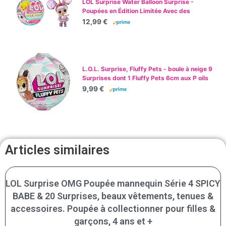
LOL Surprise Water Balloon Surprise -
Poupées en Édition Limitée Avec des
Cheveux en Forme de Ballons d’Eau -
12,99 €
Comprend des Ballons avec des Paillettes et
des Jeux d'Eau - Pour les Filles de 3 Ans et +
L.O.L. Surprise, Fluffy Pets - boule à neige 9
Surprises dont 1 Fluffy Pets 6cm aux P oils
Amovibles, Accessoires, Modèles Aléatoires
9,99 €
à Collectionner, Jouet pour Enfants dès 3
Ans, LLU86
Articles similaires
LOL Surprise OMG Poupée mannequin Série 4 SPICY
BABE & 20 Surprises, beaux vêtements, tenues &
accessoires. Poupée à collectionner pour filles &
garçons, 4 ans et +