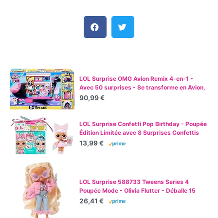
Partager l'article :
Les meilleures ventes :
LOL Surprise OMG Avion Remix 4-en-1 -
Avec 50 surprises - Se transforme en Avion,
Voiture, Studio d'enregistrement et Salle de
90,99 €
mixage
LOL Surprise Confetti Pop Birthday - Poupée
Édition Limitée avec 8 Surprises Confettis
dans une Boîte - Comprend une Surprise,
13,99 €
des Vêtements et Accessoires et un Sac - À
Partir de 4 Ans
LOL Surprise 588733 Tweens Series 4
Poupée Mode - Olivia Flutter - Déballe 15
Surprises et des Accessoires Fabuleux -
26,41 €
Idéal pour Les Enfants de 4 Ans et Plus,
Multicolore