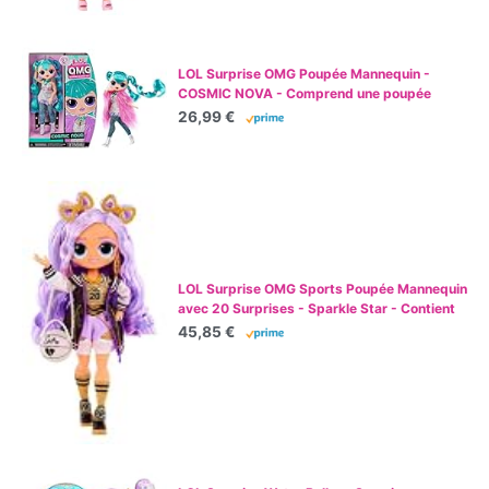
LOL Surprise OMG Poupée Mannequin -
COSMIC NOVA - Comprend une poupée
mannequin, plusieurs surprises et de
26,99 €
fabuleux accessoires - pour les enfants de 4
ans et plus
LOL Surprise OMG Sports Poupée Mannequin
avec 20 Surprises - Sparkle Star - Contient
Plusieurs Tenues & Accessoires de Sport - 4
45,85 €
Ans et Plus