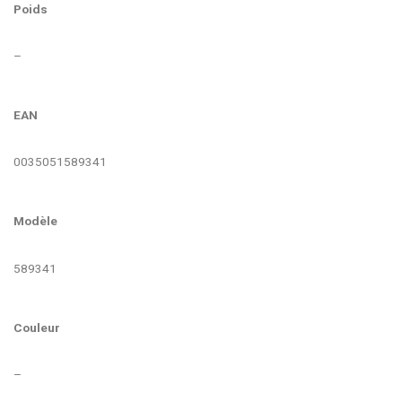
Poids
–
EAN
0035051589341
Modèle
589341
Couleur
–