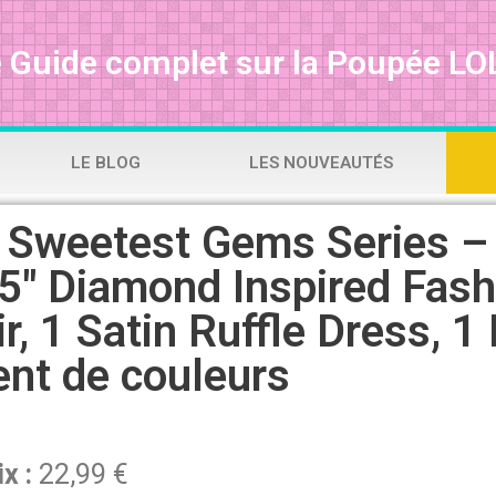
 Guide complet sur la Poupée LOL
LE BLOG
LES NOUVEAUTÉS
 Sweetest Gems Series –
.5″ Diamond Inspired Fash
r, 1 Satin Ruffle Dress, 1 
ent de couleurs
ix :
22,99 €