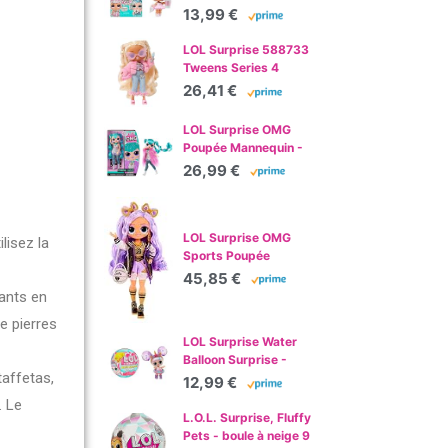
Salle de mixage
Édition Limitée avec 8
13,99 €
Surprises Confettis
dans une Boîte -
LOL Surprise 588733
Comprend une
Tweens Series 4
Surprise, des
Poupée Mode - Olivia
26,41 €
Vêtements et
Flutter - Déballe 15
Accessoires et un Sac
Surprises et des
LOL Surprise OMG
- À Partir de 4 Ans
Accessoires Fabuleux -
Poupée Mannequin -
Idéal pour Les Enfants
COSMIC NOVA -
26,99 €
de 4 Ans et Plus,
Comprend une poupée
Multicolore
mannequin, plusieurs
surprises et de
LOL Surprise OMG
fabuleux accessoires -
lisez la
Sports Poupée
pour les enfants de 4
Mannequin avec 20
ans et plus
45,85 €
Surprises - Sparkle
lants en
Star - Contient
e pierres
Plusieurs Tenues &
LOL Surprise Water
Accessoires de Sport -
Balloon Surprise -
4 Ans et Plus
affetas,
Poupées en Édition
12,99 €
Limitée Avec des
. Le
Cheveux en Forme de
L.O.L. Surprise, Fluffy
Ballons d’Eau -
Pets - boule à neige 9