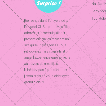
Na ! Na ! 
Baby born
Tobi Rob
Bienvenue dans l’univers de la
Poupee LOL Surprise. Mes filles
adorent et je me suis laisser
prendre au jeux en réalisant un
site qui leur est dédiés ! Vous
retrouverez mes conseils et
aussi l’expérience que j’en retire
au travers de mes filles.
N’hésitez pas à me contacter,
j’essaierais de vous aider avec
grand plaisir !