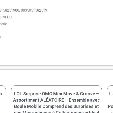
5158251900, 0035051582519
519EUC
rtie
7
s
LOL Surprise OMG Mini Move & Groove –
L
Assortiment ALÉATOIRE – Ensemble avec
Boule Mobile Comprend des Surprises et
Po
des Mini-poupées à Collectionner – Idéal