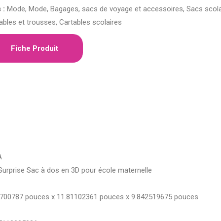
 :
Mode, Mode, Bagages, sacs de voyage et accessoires, Sacs scola
ables et trousses, Cartables scolaires
Fiche Produit
A
Surprise Sac à dos en 3D pour école maternelle
3700787 pouces x 11.81102361 pouces x 9.842519675 pouces