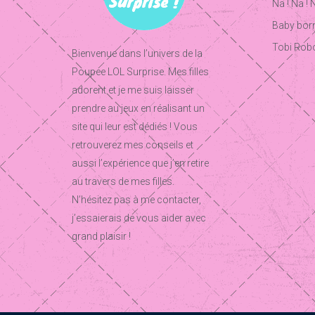
Na ! Na ! 
Baby born
Tobi Rob
Bienvenue dans l’univers de la
Poupee LOL Surprise. Mes filles
adorent et je me suis laisser
prendre au jeux en réalisant un
site qui leur est dédiés ! Vous
retrouverez mes conseils et
aussi l’expérience que j’en retire
au travers de mes filles.
N’hésitez pas à me contacter,
j’essaierais de vous aider avec
grand plaisir !