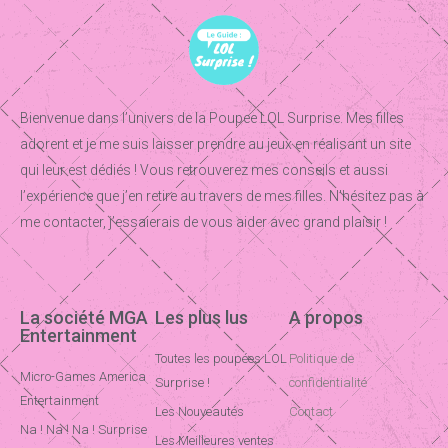
Bienvenue dans l’univers de la Poupee LOL Surprise. Mes filles
adorent et je me suis laisser prendre au jeux en réalisant un site
qui leur est dédiés ! Vous retrouverez mes conseils et aussi
l’expérience que j’en retire au travers de mes filles. N’hésitez pas à
me contacter, j’essaierais de vous aider avec grand plaisir !
La société MGA
Les plus lus
A propos
Entertainment
Toutes les poupées LOL
Politique de
Micro-Games America
Surprise !
confidentialité
Entertainment
Les Nouveautés
Contact
Na ! Na ! Na ! Surprise
Les Meilleures ventes