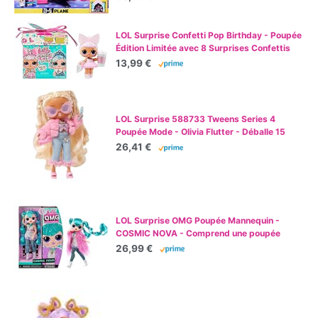
mixage
LOL Surprise Confetti Pop Birthday - Poupée
Édition Limitée avec 8 Surprises Confettis
dans une Boîte - Comprend une Surprise,
13,99 €
des Vêtements et Accessoires et un Sac - À
Partir de 4 Ans
LOL Surprise 588733 Tweens Series 4
Poupée Mode - Olivia Flutter - Déballe 15
Surprises et des Accessoires Fabuleux -
26,41 €
Idéal pour Les Enfants de 4 Ans et Plus,
Multicolore
LOL Surprise OMG Poupée Mannequin -
COSMIC NOVA - Comprend une poupée
mannequin, plusieurs surprises et de
26,99 €
fabuleux accessoires - pour les enfants de 4
ans et plus