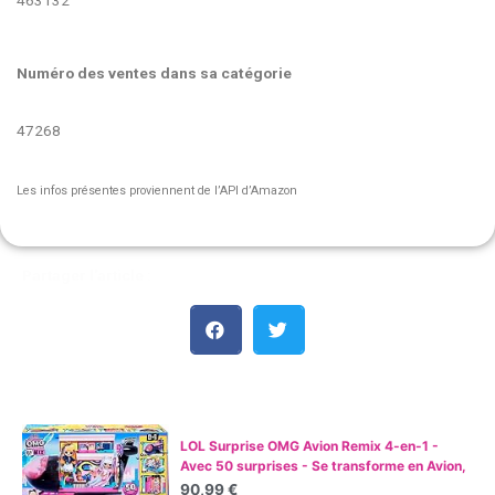
463132
Numéro des ventes dans sa catégorie
47268
Les infos présentes proviennent de l’API d’Amazon
Partager l'article :
Les meilleures ventes :
LOL Surprise OMG Avion Remix 4-en-1 -
Avec 50 surprises - Se transforme en Avion,
Voiture, Studio d'enregistrement et Salle de
90,99 €