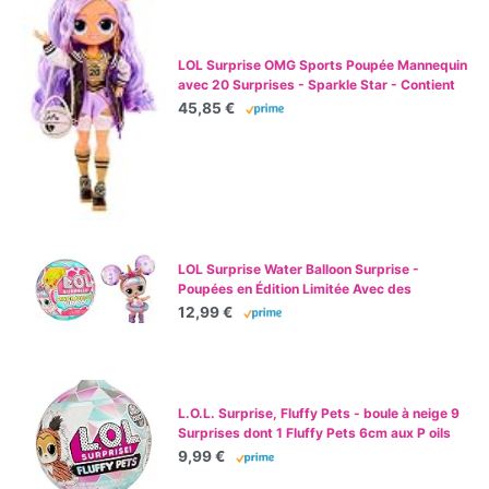
LOL Surprise OMG Sports Poupée Mannequin
avec 20 Surprises - Sparkle Star - Contient
Plusieurs Tenues & Accessoires de Sport - 4
45,85 €
Ans et Plus
LOL Surprise Water Balloon Surprise -
Poupées en Édition Limitée Avec des
Cheveux en Forme de Ballons d’Eau -
12,99 €
Comprend des Ballons avec des Paillettes et
des Jeux d'Eau - Pour les Filles de 3 Ans et +
L.O.L. Surprise, Fluffy Pets - boule à neige 9
Surprises dont 1 Fluffy Pets 6cm aux P oils
Amovibles, Accessoires, Modèles Aléatoires
9,99 €
à Collectionner, Jouet pour Enfants dès 3