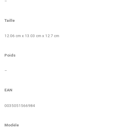
–
Taille
12.06 cm x 13.03 cm x 12.7 cm
Poids
–
EAN
0035051566984
Modèle