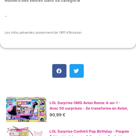
Numéro des ventes dans sa catégorie
–
Les infos présentes proviennent de l’API d’Amazon
Partager l'article :
Les meilleures ventes :
LOL Surprise OMG Avion Remix 4-en-1 -
Avec 50 surprises - Se transforme en Avion,
Voiture, Studio d'enregistrement et Salle de
90,99 €
mixage
LOL Surprise Confetti Pop Birthday - Poupée