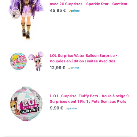
avec 20 Surprises - Sparkle Star - Contient
Plusieurs Tenues & Accessoires de Sport - 4
45,85 €
Ans et Plus
LOL Surprise Water Balloon Surprise -
Poupées en Édition Limitée Avec des
Cheveux en Forme de Ballons d’Eau -
12,99 €
Comprend des Ballons avec des Paillettes et
des Jeux d'Eau - Pour les Filles de 3 Ans et +
L.O.L. Surprise, Fluffy Pets - boule à neige 9
Surprises dont 1 Fluffy Pets 6cm aux P oils
Amovibles, Accessoires, Modèles Aléatoires
9,99 €
à Collectionner, Jouet pour Enfants dès 3
Ans, LLU86