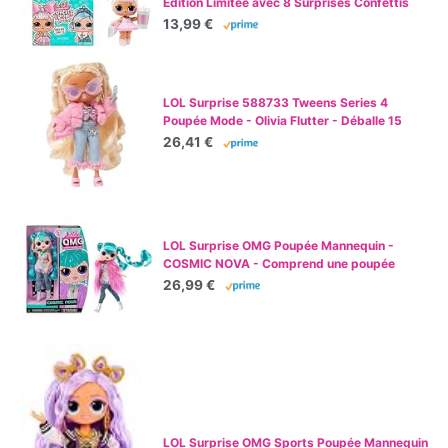
Édition Limitée avec 8 Surprises Confettis
dans une Boîte - Comprend une Surprise,
13,99 €
des Vêtements et Accessoires et un Sac - À
Partir de 4 Ans
LOL Surprise 588733 Tweens Series 4
Poupée Mode - Olivia Flutter - Déballe 15
Surprises et des Accessoires Fabuleux -
26,41 €
Idéal pour Les Enfants de 4 Ans et Plus,
Multicolore
LOL Surprise OMG Poupée Mannequin -
COSMIC NOVA - Comprend une poupée
mannequin, plusieurs surprises et de
26,99 €
fabuleux accessoires - pour les enfants de 4
ans et plus
LOL Surprise OMG Sports Poupée Mannequin