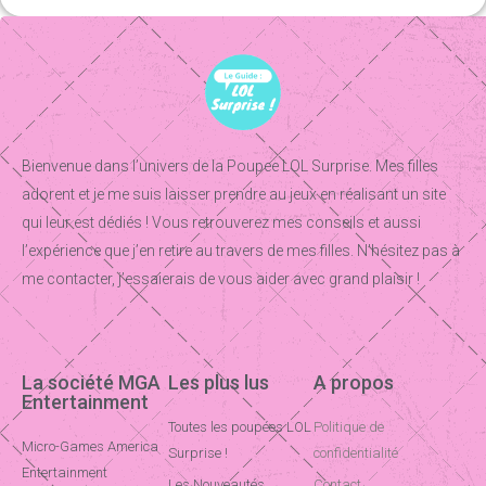
Bienvenue dans l’univers de la Poupee LOL Surprise. Mes filles
adorent et je me suis laisser prendre au jeux en réalisant un site
qui leur est dédiés ! Vous retrouverez mes conseils et aussi
l’expérience que j’en retire au travers de mes filles. N’hésitez pas à
me contacter, j’essaierais de vous aider avec grand plaisir !
La société MGA
Les plus lus
A propos
Entertainment
Toutes les poupées LOL
Politique de
Micro-Games America
Surprise !
confidentialité
Entertainment
Les Nouveautés
Contact